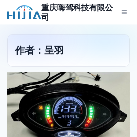
跳
重庆嗨驾科技有限公
到
司
内
容
作者：呈羽