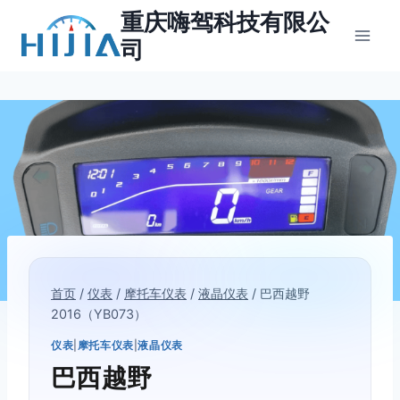
跳
重庆嗨驾科技有限公
到
司
内
容
首页
/
仪表
/
摩托车仪表
/
液晶仪表
/
巴西越野
2016（YB073）
仪表
|
摩托车仪表
|
液晶仪表
巴西越野