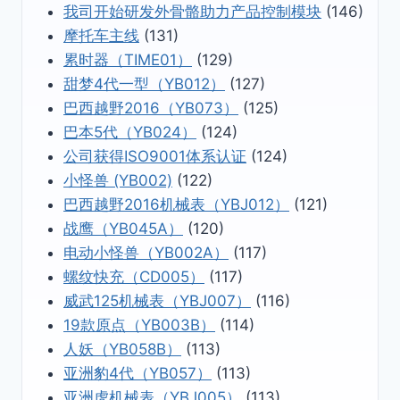
我司开始研发外骨骼助力产品控制模块
(146)
摩托车主线
(131)
累时器（TIME01）
(129)
甜梦4代一型（YB012）
(127)
巴西越野2016（YB073）
(125)
巴本5代（YB024）
(124)
公司获得ISO9001体系认证
(124)
小怪兽 (YB002)
(122)
巴西越野2016机械表（YBJ012）
(121)
战鹰（YB045A）
(120)
电动小怪兽（YB002A）
(117)
螺纹快充（CD005）
(117)
威武125机械表（YBJ007）
(116)
19款原点（YB003B）
(114)
人妖（YB058B）
(113)
亚洲豹4代（YB057）
(113)
亚洲虎机械表（YBJ005）
(113)