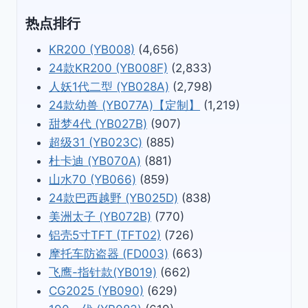
热点排行
KR200 (YB008)
(4,656)
24款KR200 (YB008F)
(2,833)
人妖1代二型 (YB028A)
(2,798)
24款幼兽 (YB077A)【定制】
(1,219)
甜梦4代 (YB027B)
(907)
超级31 (YB023C)
(885)
杜卡迪 (YB070A)
(881)
山水70 (YB066)
(859)
24款巴西越野 (YB025D)
(838)
美洲太子 (YB072B)
(770)
铝壳5寸TFT (TFT02)
(726)
摩托车防盗器 (FD003)
(663)
飞鹰-指针款(YB019)
(662)
CG2025 (YB090)
(629)